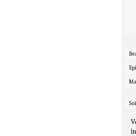
Be
Epi
Ma
So
V
i