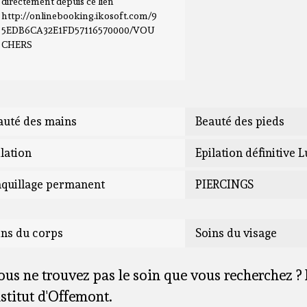
directement depuis ce lien
http://onlinebooking.ikosoft.com/9
5EDB6CA32E1FD57116570000/VOU
CHERS
auté des mains
Beauté des pieds
lation
Epilation définitive 
quillage permanent
PIERCINGS
ins du corps
Soins du visage
ous ne trouvez pas le soin que vous recherchez ? 
nstitut d'Offemont.